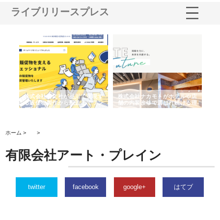
ライブリリースプレス
ノー
株式会社耕文社が品川で実現す
株式会社ナカモトがホテルや店
株
の専
る販促物製作から配送までワン
舗の内装改修で選ばれ続ける理
れ
ストップ対応
由
強
ホーム >
>
有限会社アート・プレイン
twitter
facebook
google+
はてブ