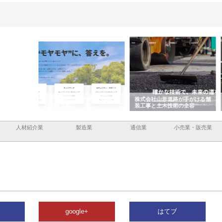
企業サ
株式会社ＣＳＡの事業内容と強
株式会社山形道路が手がける舗
ホク
情報内
みを徹底解説
装工事と土木技術の全容
る給
績と
人材紹介業
製造業
通信業
小売業・販売業
google+
はてブ