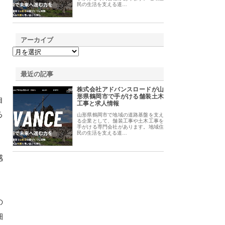
民の生活を支える道…
アーカイブ
最近の記事
株式会社アドバンスロードが山
形県鶴岡市で手がける舗装土木
自
工事と求人情報
る
山形県鶴岡市で地域の道路基盤を支え
る企業として、舗装工事や土木工事を
手がける専門会社があります。地域住
民の生活を支える道…
感
の
細