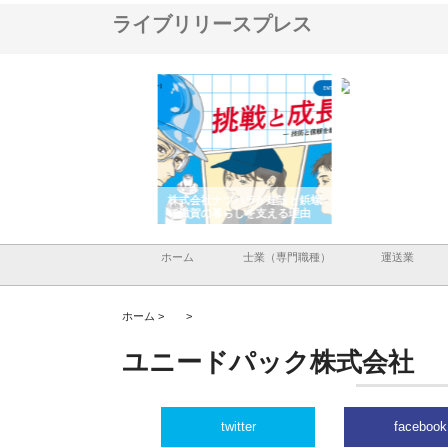
ライブリリースプレス
会社が知多半島と三河
株式会社ナツハラが建設と鋲螺
株式会社メタルエースの
で叶える理想の外構空
で滋賀の暮らしを支える理由
イトが提供する充実した
容とは
ホーム
士業（専門職種）
運送業
ホーム >
>
ユニードパック株式会社
twitter
facebook