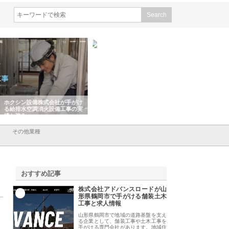
シン設備株式会社が手がけ
株式会社東京シー・エム・シー
株式会社アクアスペ
排水空調消火設備工事の実
のGISインフラ管理システム導
から陸上まで一貫施
強み
入メリット
由
その他業種
おすすめ記事
株式会社アドバンスロードが山
1
形県鶴岡市で手がける舗装土木
工事と求人情報
山形県鶴岡市で地域の道路基盤を支え
る企業として、舗装工事や土木工事を
手がける専門会社があります。地域住