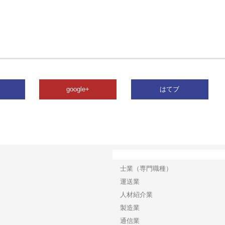
google+
はてブ
カテゴリー
士業（専門職種）
運送業
人材紹介業
製造業
通信業