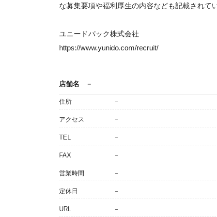
な募集要項や福利厚生の内容なども記載されて
ユニードパック株式会社
https://www.yunido.com/recruit/
店舗名
－
住所
－
アクセス
－
TEL
－
FAX
－
営業時間
－
定休日
－
URL
－