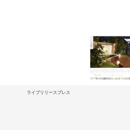
ＯＮＯｃｏｍｐａｎｙ
株式会社アセットイノベーショ
庭楽株式会社が知多半島
ら広域配送を実現でき
ンのワンルーム投資で始める資
と名古屋で叶える理想の
産形成と老後準備
間
ライブリリースプレス