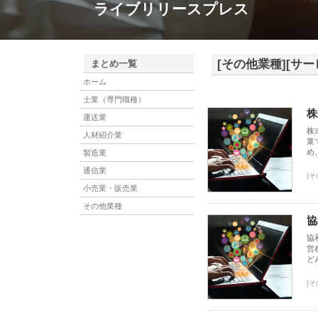
ライブリリースプレス
[その他業種][サー
まとめ一覧
ホーム
士業（専門職種）
株
運送業
株
人材紹介業
業
め
製造業
通信業
[そ
小売業・販売業
その他業種
協
協
営
ど
[そ