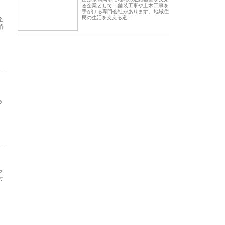
る企業として、舗装工事や土木工事を
手がける専門会社があります。地域住
民の生活を支える道…
企
消
。
ク
ラ
対