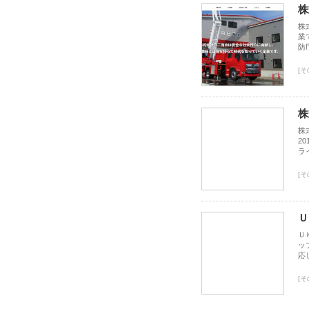
株
株
業
防
[そ
株
株
2
ラ
[そ
Ｕ
Ｕ
ッ
応
[そ