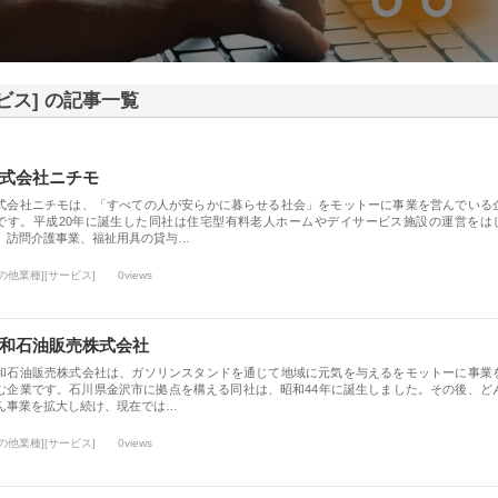
ビス] の記事一覧
式会社ニチモ
式会社ニチモは、「すべての人が安らかに暮らせる社会」をモットーに事業を営んでいる
です。平成20年に誕生した同社は住宅型有料老人ホームやデイサービス施設の運営をは
、訪問介護事業、福祉用具の貸与…
の他業種][サービス]
0views
和石油販売株式会社
和石油販売株式会社は、ガソリンスタンドを通じて地域に元気を与えるをモットーに事業
む企業です。石川県金沢市に拠点を構える同社は、昭和44年に誕生しました。その後、ど
ん事業を拡大し続け、現在では…
の他業種][サービス]
0views