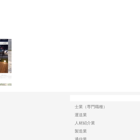
と三河
株式会社ナツハラが建設と鋲螺
株式会社メタルエースの企業サ
株式
外構空
で滋賀の暮らしを支える理由
イトが提供する充実した情報内
みを
容とは
カテゴリー
士業（専門職種）
運送業
人材紹介業
製造業
通信業