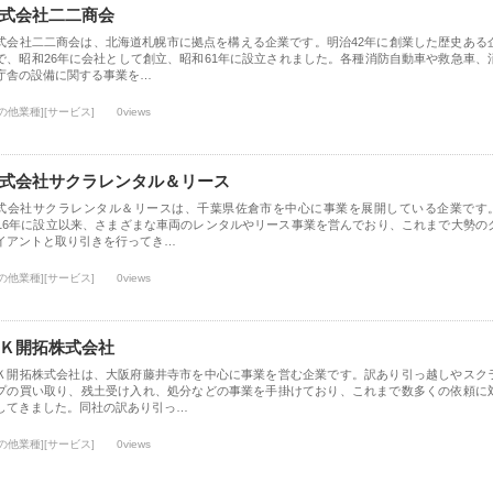
式会社二二商会
式会社二二商会は、北海道札幌市に拠点を構える企業です。明治42年に創業した歴史ある
で、昭和26年に会社として創立、昭和61年に設立されました。各種消防自動車や救急車、
庁舎の設備に関する事業を…
の他業種][サービス]
0views
式会社サクラレンタル＆リース
式会社サクラレンタル＆リースは、千葉県佐倉市を中心に事業を展開している企業です
016年に設立以来、さまざまな車両のレンタルやリース事業を営んでおり、これまで大勢の
イアントと取り引きを行ってき…
の他業種][サービス]
0views
Ｋ開拓株式会社
Ｋ開拓株式会社は、大阪府藤井寺市を中心に事業を営む企業です。訳あり引っ越しやスク
プの買い取り、残土受け入れ、処分などの事業を手掛けており、これまで数多くの依頼に
してきました。同社の訳あり引っ…
の他業種][サービス]
0views