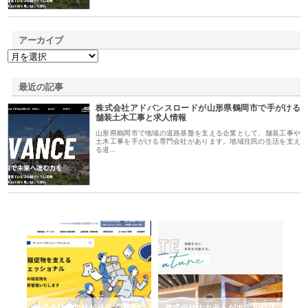
アーカイブ
最近の記事
株式会社アドバンスロードが山形県鶴岡市で手がける
舗装土木工事と求人情報
山形県鶴岡市で地域の道路基盤を支える企業として、舗装工事や
土木工事を手がける専門会社があります。地域住民の生活を支え
る道…
ノー
株式会社耕文社が品川で実現す
株式会社ナカモトがホテルや店
株