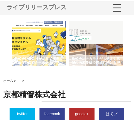
ライブリリースプレス
ノー
株式会社耕文社が品川で実現す
株式会社ナカモトがホテルや店
株
の専
る販促物製作から配送までワン
舗の内装改修で選ばれ続ける理
れ
ストップ対応
由
強
ホーム >
>
京都精管株式会社
twitter
facebook
google+
はてブ