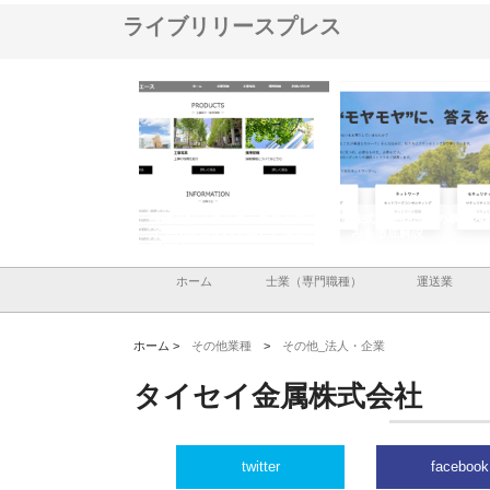
ライブリリースプレス
メタルエースの企業サ
株式会社ＣＳＡの事業内容と強
株式会社山形道路が手が
供する充実した情報内
みを徹底解説
装工事と土木技術の全容
ホーム
士業（専門職種）
運送業
ホーム >
その他業種
>
その他_法人・企業
タイセイ金属株式会社
twitter
facebook