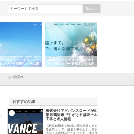
会社アクアスペースが水中
株式会社地盤調査事務所が選ば
株式会社名神精工の
陸上まで一貫施工できる理
れ続ける理由と建設コンサルの
スリリース一覧と注
強み
その他業種
おすすめ記事
株式会社アドバンスロードが山
1
形県鶴岡市で手がける舗装土木
工事と求人情報
山形県鶴岡市で地域の道路基盤を支え
る企業として、舗装工事や土木工事を
手がける専門会社があります。地域住