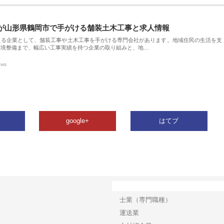
が山形県鶴岡市で手がける舗装土木工事と求人情報
える企業として、舗装工事や土木工事を手がける専門会社があります。地域住民の生活を支
環境整備まで、幅広い工事実績を持つ企業の取り組みと、地…
ews
google+
はてブ
カテゴリー
士業（専門職種）
運送業