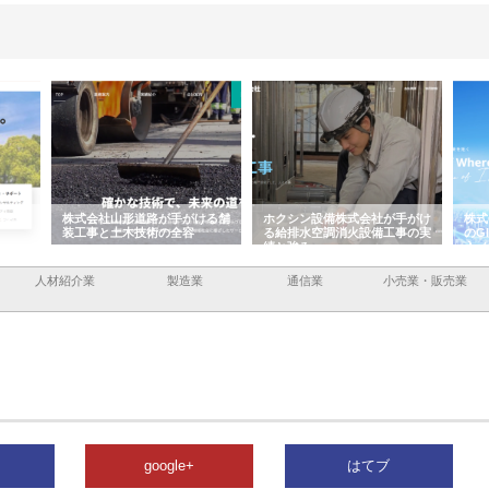
ける舗
ホクシン設備株式会社が手がけ
株式会社東京シー・エム・シー
株式
る給排水空調消火設備工事の実
のGISインフラ管理システム導
から
績と強み
入メリット
由
人材紹介業
製造業
通信業
小売業・販売業
google+
はてブ