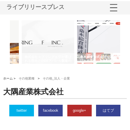
ライブリリースプレス
や店
株式会社スプリングエフが選ば
桑木給食株式会社が福山市で選
株
る理
れる理由とOEMアパレル製造の
ばれる手作り弁当配達の理由
れ
強み
ホーム >
その他業種
>
その他_法人・企業
大隅産業株式会社
twitter
facebook
google+
はてブ