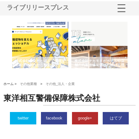
ライブリリースプレス
ノー
株式会社耕文社が品川で実現す
株式会社ナカモトがホテルや店
株
の専
る販促物製作から配送までワン
舗の内装改修で選ばれ続ける理
れ
ストップ対応
由
強
ホーム >
その他業種
>
その他_法人・企業
東洋相互警備保障株式会社
twitter
facebook
google+
はてブ