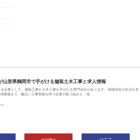
が山形県鶴岡市で手がける舗装土木工事と求人情報
える企業として、舗装工事や土木工事を手がける専門会社があります。地域住民の生活を支
環境整備まで、幅広い工事実績を持つ企業の取り組みと、地…
ews
google+
はてブ