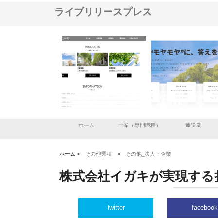
ライブリリースプレス
ナツハラが建設と鋲螺
株式会社メタルエースの企業サ
株式会社ＣＳＡの事業内
暮らしを支える理由
イトが提供する充実した情報内
みを徹底解説
容とは
ホーム
士業（専門職種）
運送業
ホーム >
その他業種
>
その他_法人・企業
株式会社イガキが実現する
twitter
facebook