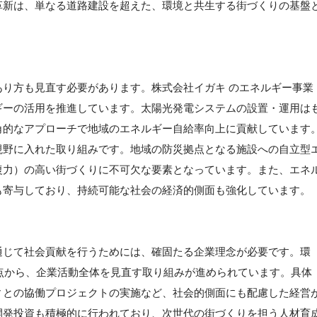
革新は、単なる道路建設を超えた、環境と共生する街づくりの基盤
り方も見直す必要があります。株式会社イガキ のエネルギー事業
ギーの活用を推進しています。太陽光発電システムの設置・運用は
角的なアプローチで地域のエネルギー自給率向上に貢献しています
視野に入れた取り組みです。地域の防災拠点となる施設への自立型
復力）の高い街づくりに不可欠な要素となっています。また、エネ
も寄与しており、持続可能な社会の経済的側面も強化しています。
通じて社会貢献を行うためには、確固たる企業理念が必要です。環
点から、企業活動全体を見直す取り組みが進められています。具体
ィとの協働プロジェクトの実施など、社会的側面にも配慮した経営
開発投資も積極的に行われており、次世代の街づくりを担う人材育