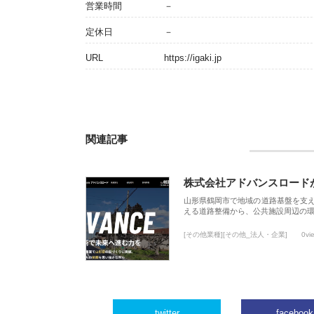
営業時間
－
定休日
－
URL
https://igaki.jp
関連記事
株式会社アドバンスロード
山形県鶴岡市で地域の道路基盤を支
える道路整備から、公共施設周辺の
[その他業種][その他_法人・企業]
0vi
twitter
facebook