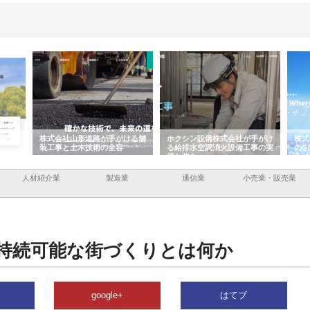
容と強
株式会社山形道路が手がける舗
ホクシン設備株式会社が手がけ
株式
装工事と土木技術の全容
る給排水空調消火設備工事の実
のG
績と強み
入メ
人材紹介業
製造業
通信業
小売業・販売業
持続可能な街づくりとは何か
google+
はてブ