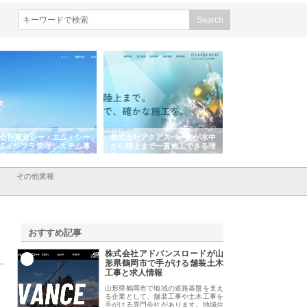
会社東京シー・エム・シー
株式会社アクアスペースが水中
株式会社地盤調査事
ISインフラ管理システム導
から陸上まで一貫施工できる理
れ続ける理由と建設
リット
由
強み
その他業種
おすすめ記事
株式会社アドバンスロードが山
1
形県鶴岡市で手がける舗装土木
工事と求人情報
山形県鶴岡市で地域の道路基盤を支え
る企業として、舗装工事や土木工事を
手がける専門会社があります。地域住