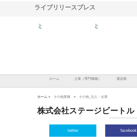
ライブリリースプレス
会社が知多半島と三河
株式会社ナツハラが建設と鋲螺
株式会社メタルエースの
で叶える理想の外構空
で滋賀の暮らしを支える理由
イトが提供する充実した
容とは
ホーム
士業（専門職種）
運送業
ホーム >
その他業種
>
その他_法人・企業
株式会社ステージビートル
twitter
facebook