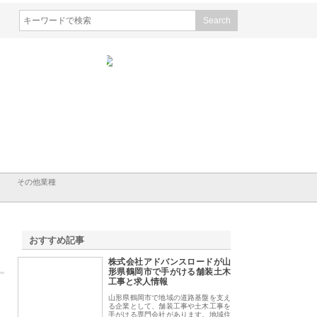
シン設備株式会社が手がけ
株式会社東京シー・エム・シー
株式会社アクアスペ
排水空調消火設備工事の実
のGISインフラ管理システム導
から陸上まで一貫施
強み
入メリット
由
その他業種
おすすめ記事
株式会社アドバンスロードが山
1
形県鶴岡市で手がける舗装土木
工事と求人情報
山形県鶴岡市で地域の道路基盤を支え
る企業として、舗装工事や土木工事を
手がける専門会社があります。地域住