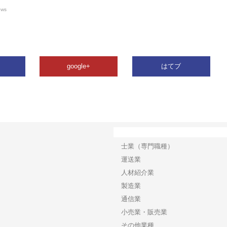
ews
google+
はてブ
カテゴリー
士業（専門職種）
運送業
人材紹介業
製造業
通信業
小売業・販売業
その他業種