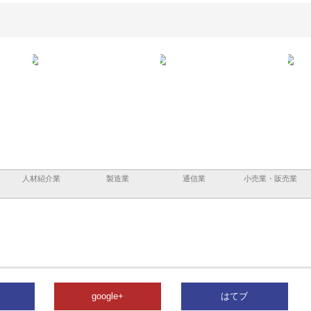
企業サ
株式会社ＣＳＡの事業内容と強
株式会社山形道路が手がける舗
ホク
情報内
みを徹底解説
装工事と土木技術の全容
る給
績と
人材紹介業
製造業
通信業
小売業・販売業
google+
はてブ