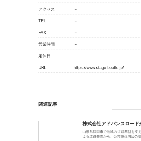
アクセス
－
TEL
－
FAX
－
営業時間
－
定休日
－
URL
https://www.stage-beetle.jp/
関連記事
株式会社アドバンスロード
山形県鶴岡市で地域の道路基盤を支
える道路整備から、公共施設周辺の