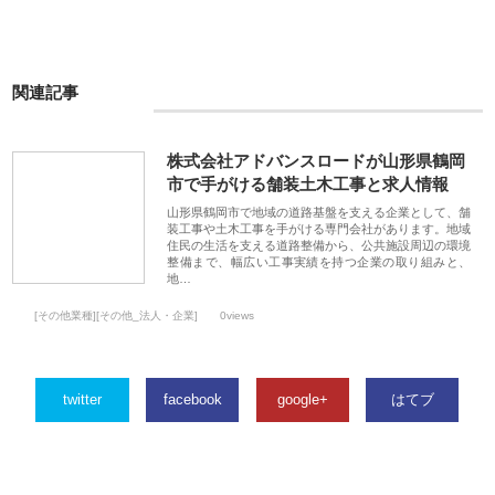
関連記事
株式会社アドバンスロードが山形県鶴岡
市で手がける舗装土木工事と求人情報
山形県鶴岡市で地域の道路基盤を支える企業として、舗
装工事や土木工事を手がける専門会社があります。地域
住民の生活を支える道路整備から、公共施設周辺の環境
整備まで、幅広い工事実績を持つ企業の取り組みと、
地…
[その他業種][その他_法人・企業]
0views
twitter
facebook
google+
はてブ