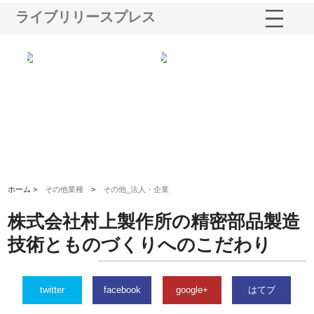
ライブリリースプレス
シー
株式会社アクアスペースが水中
株式会社地盤調査事務所が選ば
株
ム導
から陸上まで一貫施工できる理
れ続ける理由と建設コンサルの
ス
由
強み
ホーム >
その他業種
>
その他_法人・企業
株式会社村上製作所の精密部品製造
技術とものづくりへのこだわり
twitter
facebook
google+
はてブ