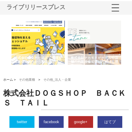
ライブリリースプレス
ノー
株式会社耕文社が品川で実現す
株式会社ナカモトがホテルや店
株
の専
る販促物製作から配送までワン
舗の内装改修で選ばれ続ける理
れ
ストップ対応
由
強
ホーム >
その他業種
>
その他_法人・企業
株式会社ＤＯＧＳＨＯＰ ＢＡＣＫ
Ｓ ＴＡＩＬ
twitter
facebook
google+
はてブ