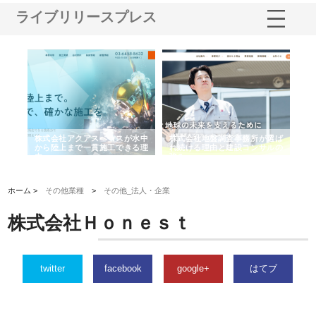
ライブリリースプレス
シー
株式会社アクアスペースが水中
株式会社地盤調査事務所が選ば
株
ム導
から陸上まで一貫施工できる理
れ続ける理由と建設コンサルの
ス
由
強み
ホーム >
その他業種
>
その他_法人・企業
株式会社Ｈｏｎｅｓｔ
twitter
facebook
google+
はてブ