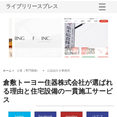
ライブリリースプレス
や店
株式会社スプリングエフが選ば
桑木給食株式会社が福山市で選
株
る理
れる理由とOEMアパレル製造の
ばれる手作り弁当配達の理由
れ
強み
ホーム >
士業（専門職種）
>
公認会計士事務所
倉敷トーヨー住器株式会社が選ばれ
る理由と住宅設備の一貫施工サービ
ス
twitter
facebook
google+
はてブ