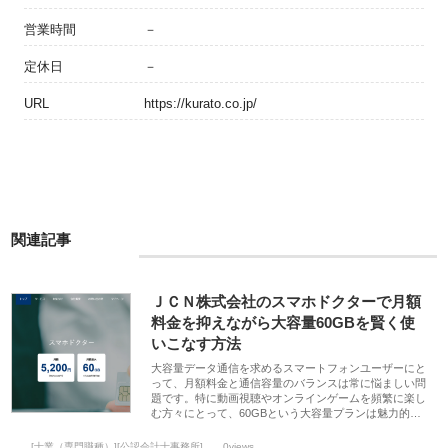
営業時間
－
定休日
－
URL
https://kurato.co.jp/
関連記事
ＪＣＮ株式会社のスマホドクターで月額
料金を抑えながら大容量60GBを賢く使
いこなす方法
大容量データ通信を求めるスマートフォンユーザーにと
って、月額料金と通信容量のバランスは常に悩ましい問
題です。特に動画視聴やオンラインゲームを頻繁に楽し
む方々にとって、60GBという大容量プランは魅力的…
[士業（専門職種）][公認会計士事務所]
0views