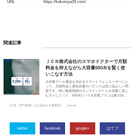
URL
https://kokoroya29.com/
関連記事
ＪＣＮ株式会社のスマホドクターで月額
料金を抑えながら大容量60GBを賢く使
いこなす方法
大容量データ通信を求めるスマートフォンユーザーにと
って、月額料金と通信容量のバランスは常に悩ましい問
題です。特に動画視聴やオンラインゲームを頻繁に楽し
む方々にとって、60GBという大容量プランは魅力的…
[士業（専門職種）][公認会計士事務所]
0views
twitter
facebook
google+
はてブ