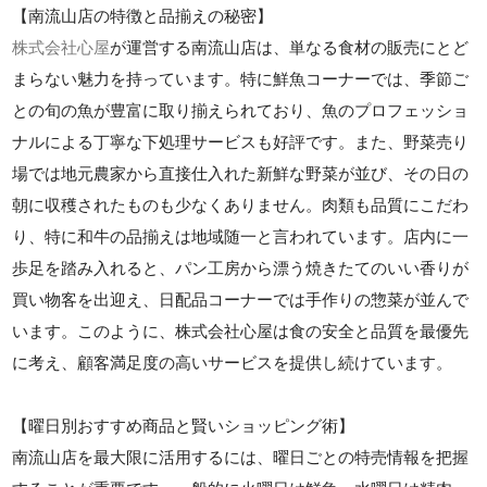
【南流山店の特徴と品揃えの秘密】
株式会社心屋
が運営する南流山店は、単なる食材の販売にとど
まらない魅力を持っています。特に鮮魚コーナーでは、季節ご
との旬の魚が豊富に取り揃えられており、魚のプロフェッショ
ナルによる丁寧な下処理サービスも好評です。また、野菜売り
場では地元農家から直接仕入れた新鮮な野菜が並び、その日の
朝に収穫されたものも少なくありません。肉類も品質にこだわ
り、特に和牛の品揃えは地域随一と言われています。店内に一
歩足を踏み入れると、パン工房から漂う焼きたてのいい香りが
買い物客を出迎え、日配品コーナーでは手作りの惣菜が並んで
います。このように、株式会社心屋は食の安全と品質を最優先
に考え、顧客満足度の高いサービスを提供し続けています。
【曜日別おすすめ商品と賢いショッピング術】
南流山店を最大限に活用するには、曜日ごとの特売情報を把握