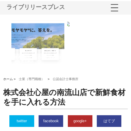
ライブリリースプレス
業サ
株式会社ＣＳＡの事業内容と強
株式会社山形道路が手がける舗
ホ
報内
みを徹底解説
装工事と土木技術の全容
る
績
ホーム >
士業（専門職種）
>
公認会計士事務所
株式会社心屋の南流山店で新鮮食材
を手に入れる方法
twitter
facebook
google+
はてブ