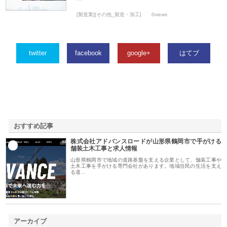
[製造業][その他_製造・加工]
0views
twitter
facebook
google+
はてブ
おすすめ記事
株式会社アドバンスロードが山形県鶴岡市で手がける
1
舗装土木工事と求人情報
山形県鶴岡市で地域の道路基盤を支える企業として、舗装工事や
土木工事を手がける専門会社があります。地域住民の生活を支え
る道…
アーカイブ