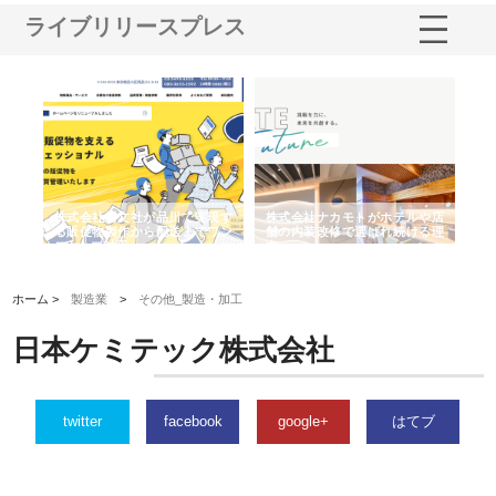
ライブリリースプレス
式会社ナカモトがホテルや店
株式会社スプリングエフが選ば
桑木給食株式会
の内装改修で選ばれ続ける理
れる理由とOEMアパレル製造の
ばれる手作り弁
強み
ホーム >
製造業
>
その他_製造・加工
日本ケミテック株式会社
twitter
facebook
google+
はてブ