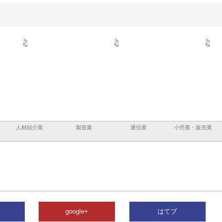
株式会社アセットイノベーショ
庭楽株式会社が知多半島と三河
株式会社ナツハ
ンのワンルーム投資で始める資
と名古屋で叶える理想の外構空
で滋賀の暮らし
産形成と老後準備
間
人材紹介業
製造業
通信業
小売業・販売業
google+
はてブ