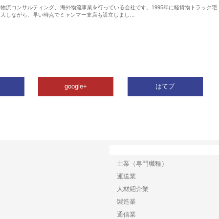
物流コンサルティング、海外物流事業を行っている会社です。1995年に軽貨物トラック宅
拡大しながら、早い時点でミャンマー支店も設立しまし…
google+
はてブ
カテゴリー
士業（専門職種）
運送業
人材紹介業
製造業
通信業