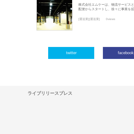
株式会社エムケーは、物流サービスと
配便からスタートし、徐々に事業を
[運送業][運送業]
0views
twitter
facebook
ライブリリースプレス