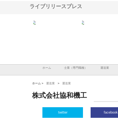
ライブリリースプレス
大阪で選ば
株式会社翔栄が草津市で担う建
株式会社ＯＮＯｃｏｍｐａｎｙ
と強み
築基礎工事の現場力と信頼性
が岡山から広域配送を実現でき
る理由
ホーム
士業（専門職種）
運送業
ホーム >
運送業
>
運送業
株式会社協和機工
twitter
facebook