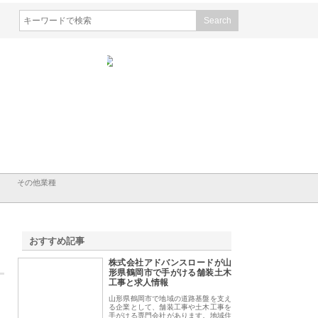
ラが建設と鋲螺
株式会社メタルエースの企業サ
株式会社ＣＳＡの事業内容と強
を支える理由
イトが提供する充実した情報内
みを徹底解説
容とは
その他業種
おすすめ記事
株式会社アドバンスロードが山
1
形県鶴岡市で手がける舗装土木
工事と求人情報
山形県鶴岡市で地域の道路基盤を支え
る企業として、舗装工事や土木工事を
手がける専門会社があります。地域住